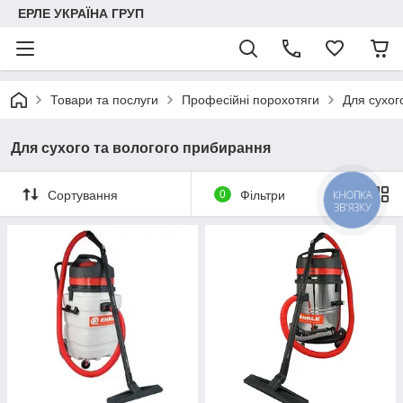
ЕРЛЕ УКРАЇНА ГРУП
Товари та послуги
Професійні порохотяги
Для сухог
Для сухого та вологого прибирання
Сортування
0
Фільтри
КНОПКА
ЗВ'ЯЗКУ