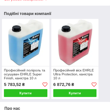
Подібні товари компанії
Професійний поліроль та
Професійний віск EHRLE
осушувач EHRLE Super
Ultra Protection, каністра
Finish, каністра 10 л
10 л
5 783,52
6 872,76
₴
₴
Купити
Купити
Про нас