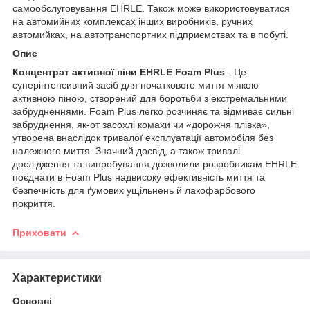
самообслуговування EHRLE. Також може використовуватися
на автомийних комплексах інших виробників, ручних
автомийках, на автотранспортних підприємствах та в побуті.
Опис
Концентрат активної піни EHRLE Foam Plus
- Це
суперінтенсивний засіб для початкового миття м’якою
активною піною, створений для боротьби з екстремальними
забрудненнями. Foam Plus легко розчиняє та відмиває сильні
забруднення, як-от засохлі комахи чи «дорожня плівка»,
утворена внаслідок тривалої експлуатації автомобіля без
належного миття. Значний досвід, а також тривалі
дослідження та випробування дозволили розробникам EHRLE
поєднати в Foam Plus надвисоку ефективність миття та
безпечність для ґумових ущільнень й лакофарбового
покриття.
Приховати
Характеристики
Основні