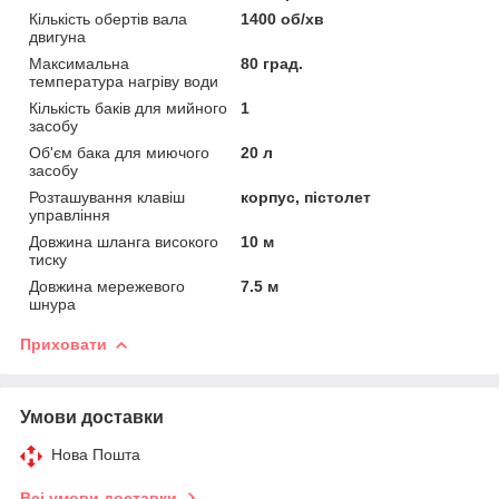
Кількість обертів вала
1400 об/хв
двигуна
Максимальна
80 град.
температура нагріву води
Кількість баків для мийного
1
засобу
Об'єм бака для миючого
20 л
засобу
Розташування клавіш
корпус, пістолет
управління
Довжина шланга високого
10 м
тиску
Довжина мережевого
7.5 м
шнура
Приховати
Умови доставки
Нова Пошта
Всі умови доставки