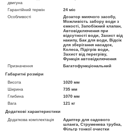
двигуна
Гарантійний термін
24 міс
Особливості
Дозатор миючого засобу,
Можливість забору води з
ємкості, Запобіжний клапан,
Автовідключення при
відсутності води, Захист від
накипу, Бак для води, Відсік
для зберігання насадок,
Колеса, Підігрів води,
Захист від перегріву,
Функція автовідключення
Призначення
Багатофункціональний
Габаритні розміри
Висота
1020 мм
Ширина
735 мм
Глибина
1070 мм
Вага
121 кг
Додаткові характеристики
Додаткова комплектація
Адаптер для садового
шланга, Струменева трубка,
Фільтр тонкої очистки