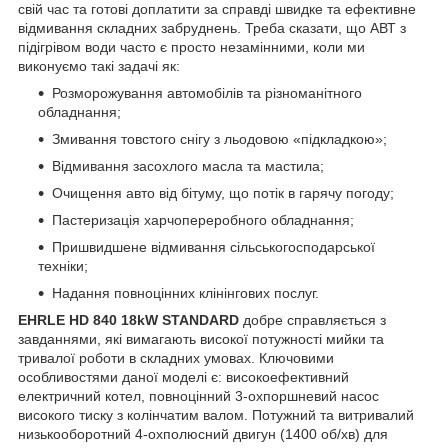
свій час та готові доплатити за справді швидке та ефективне
відмивання складних забруднень. Треба сказати, що АВТ з
підігрівом води часто є просто незамінними, коли ми
виконуємо такі задачі як:
Розморожування автомобілів та різноманітного
обладнання;
Змивання товстого снігу з льодовою «підкладкою»;
Відмивання засохлого масла та мастила;
Очищення авто від бітуму, що потік в гарячу погоду;
Пастеризація харчопереробного обладнання;
Пришвидшене відмивання сільськогосподарської
техніки;
Надання повноцінних клінінгових послуг.
EHRLE
HD
840 18kW
STANDARD
добре справляється з
завданнями, які вимагають високої потужності мийки та
тривалої роботи в складних умовах. Ключовими
особливостями даної моделі є: високоефективний
електричний котел, повноцінний 3-охпоршневий насос
високого тиску з колінчатим валом. Потужний та витривалий
низькооборотний 4-охполюсний двигун (1400 об/хв) для