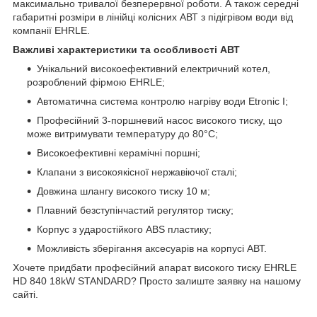
максимально тривалої безперервної роботи. А також середні
габаритні розміри в лінійці колісних АВТ з підігрівом води від
компанії EHRLE.
Важливі характеристики та особливості АВТ
Унікальний високоефективний електричний котел,
розроблений фірмою EHRLE;
Автоматична система контролю нагріву води Etronic I;
Професійний 3-поршневий насос високого тиску, що
може витримувати температуру до 80°С;
Високоефективні керамічні поршні;
Клапани з високоякісної нержавіючої сталі;
Довжина шлангу високого тиску 10 м;
Плавний безступінчастий регулятор тиску;
Корпус з ударостійкого ABS пластику;
Можливість зберігання аксесуарів на корпусі АВТ.
Хочете придбати професійний апарат високого тиску EHRLE
HD 840 18kW STANDARD? Просто залиште заявку на нашому
сайті.