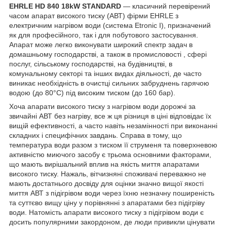
EHRLE HD 840 18kW STANDARD
— класичний перевірений
часом апарат високого тиску (АВТ) фірми EHRLE з
електричним нагрівом води (система Etronic I), призначений
як для професійного, так і для побутового застосування.
Апарат може легко виконувати широкий спектр задач в
домашньому господарстві, а також в промисловості , сфері
послуг, сільському господарстві, на будівництві, в
комунальному секторі та інших видах діяльності, де часто
виникає необхідність в очистці сильних забруднень гарячою
водою (до 80°С) під високим тиском (до 160 бар).
Хоча апарати високого тиску з нагрівом води дорожчі за
звичайні АВТ без нагріву, все ж ця різниця в ціні відповідає їх
вищій ефективності, а часто навіть незамінності при виконанні
складних і специфічних завдань. Справа в тому, що
температура води разом з тиском її струменя та поверхневою
активністю миючого засобу є трьома основними факторами,
що мають вирішальний вплив на якість миття апаратами
високого тиску. Нажаль, вітчизняні споживачі переважно не
мають достатнього досвіду для оцінки значно вищої якості
миття АВТ з підігрівом води через їхню незначну поширеність
та суттєво вищу ціну у порівнянні з апаратами без підігріву
води. Натомість апарати високого тиску з підігрівом води є
досить популярними закордоном, де люди привикли цінувати