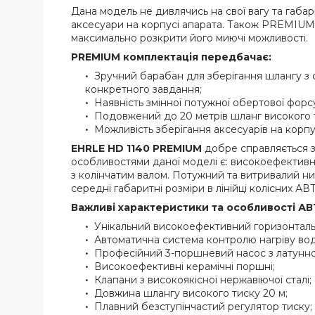
Дана модель не дивлячись на свої вагу та габа
аксесуари на корпусі апарата. Також PREMIUM 
максимально розкрити його миючі можливості.
PREMIUM комплектація передбачає:
Зручний барабан для зберігання шлангу з ф
конкретного завдання;
Наявність змінної потужної обертової фор
Подовжений до 20 метрів шланг високого 
Можливість зберігання аксесуарів на корпу
EHRLE
HD
1140
PREMIUM
добре справляється з
особливостями даної моделі є: високоефектив
з колінчатим валом. Потужний та витривалий н
середні габаритні розміри в лінійці колісних АВТ
Важливі характеристики та особливості АВ
Унікальний високоефективний горизонтал
Автоматична система контролю нагріву води
Професійний 3-поршневий насос з латунн
Високоефективні керамічні поршні;
Клапани з високоякісної нержавіючої сталі;
Довжина шлангу високого тиску 20 м;
Плавний безступінчастий регулятор тиску;