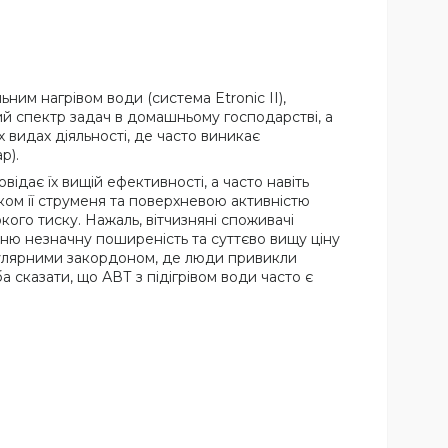
им нагрівом води (система Etronic II),
ий спектр задач в домашньому господарстві, а
х видах діяльності, де часто виникає
р).
відає їх вищій ефективності, а часто навіть
ком її струменя та поверхневою активністю
ого тиску. Нажаль, вітчизняні споживачі
хню незначну поширеність та суттєво вищу ціну
популярними закордоном, де люди привикли
 сказати, що АВТ з підігрівом води часто є