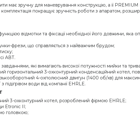
рити має зручну для маневрування конструкцію, а її PREMIUM 
комплектація покращує зручність роботи з апаратом, розшир
ункцією відмотки та фіксації необхідної його довжини, яка 
сунки-фрези, що справляється з найважчим брудом;
тиску;
сі АВТ.
 завданнями, які вимагають високої потужності мийки та трив
ний горизонтальний 3-охконтурний конденсаційний котел, по
изькооборотний 4-охполюсний двигун (1400 об/хв) для максим
 з підігрівом води від компанії EHRLE.
Т
ьний 3-охконтурний котел, розроблений фірмою EHRLE;
 Etronic II;
ою головкою;