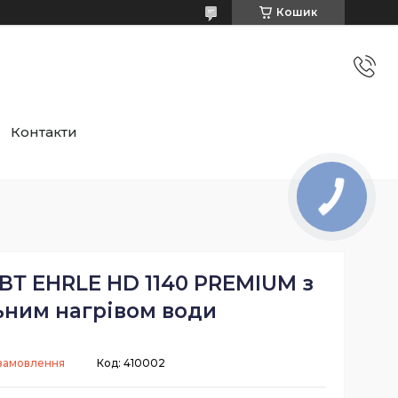
Кошик
Контакти
ВТ EHRLE HD 1140 PREMIUM з
ьним нагрівом води
 замовлення
Код:
410002