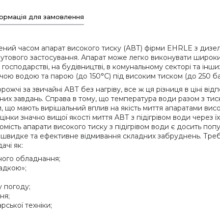
ормація для замовлення
ий часом апарат високого тиску (АВТ) фірми EHRLE з дизельн
обутового застосування. Апарат може легко виконувати широк
 господарстві, на будівництві, в комунальному секторі та інши
чою водою та парою (до 150°С) під високим тиском (до 250 ба
жчі за звичайні АВТ без нагріву, все ж ця різниця в ціні відпо
чних завдань. Справа в тому, що температура води разом з тис
що мають вирішальний вплив на якість миття апаратами висок
інки значно вищої якості миття АВТ з підігрівом води через ї
атомість апарати високого тиску з підігрівом води є досить 
ді швидке та ефективне відмивання складних забруднень. Треба
ачі як:
ного обладнання;
ладкою»;
у погоду;
ня;
ської техніки;