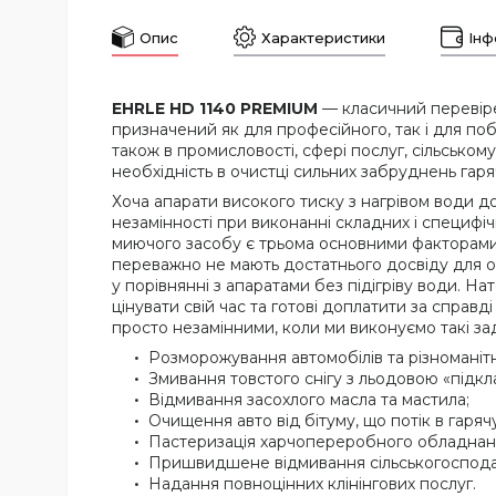
Опис
Характеристики
Інф
EHRLE HD 1140 PREMIUM
— класичний перевірен
призначений як для професійного, так і для п
також в промисловості, сфері послуг, сільському
необхідність в очистці сильних забруднень гаря
Хоча апарати високого тиску з нагрівом води доро
незамінності при виконанні складних і специфі
миючого засобу є трьома основними факторами, 
переважно не мають достатнього досвіду для оц
у порівнянні з апаратами без підігріву води. Н
цінувати свій час та готові доплатити за справ
просто незамінними, коли ми виконуємо такі зад
Розморожування автомобілів та різноманіт
Змивання товстого снігу з льодовою «підк
Відмивання засохлого масла та мастила;
Очищення авто від бітуму, що потік в гаряч
Пастеризація харчопереробного обладнан
Пришвидшене відмивання сільськогосподар
Надання повноцінних клінінгових послуг.