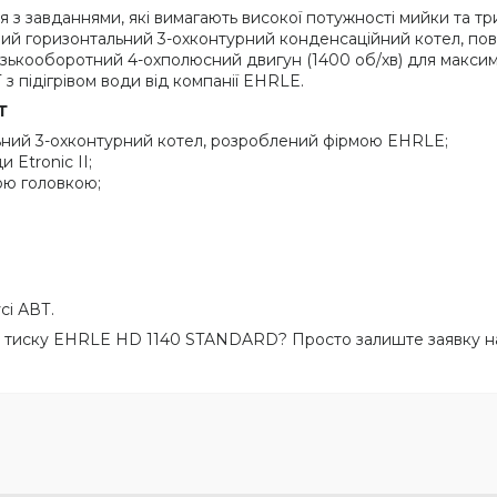
 з завданнями, які вимагають високої потужності мийки та т
ний горизонтальний 3-охконтурний конденсаційний котел, по
изькооборотний 4-охполюсний двигун (1400 об/хв) для максим
 з підігрівом води від компанії EHRLE.
Т
ьний 3-охконтурний котел, розроблений фірмою EHRLE;
 Etronic II;
ою головкою;
сі АВТ.
о тиску EHRLE HD 1140 STANDARD? Просто залиште заявку на