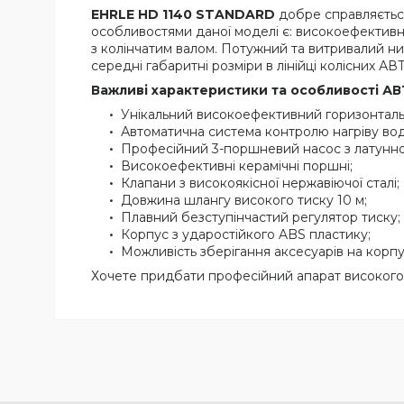
EHRLE
HD
1140
STANDARD
добре справляється
особливостями даної моделі є: високоефектив
з колінчатим валом. Потужний та витривалий н
середні габаритні розміри в лінійці колісних АВТ
Важливі характеристики та особливості АВ
Унікальний високоефективний горизонтал
Автоматична система контролю нагріву води
Професійний 3-поршневий насос з латунн
Високоефективні керамічні поршні;
Клапани з високоякісної нержавіючої сталі;
Довжина шлангу високого тиску 10 м;
Плавний безступінчастий регулятор тиску;
Корпус з ударостійкого ABS пластику;
Можливість зберігання аксесуарів на корпу
Хочете придбати професійний апарат високог