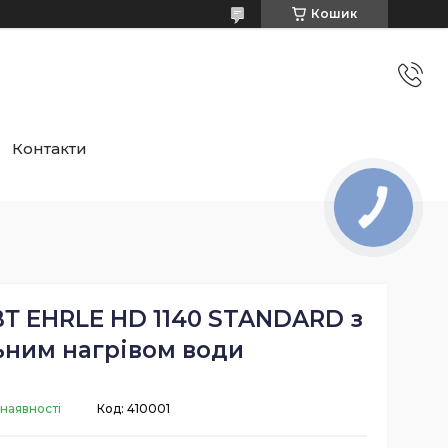
Кошик
Контакти
Т EHRLE HD 1140 STANDARD з
ьним нагрівом води
 наявності
Код:
410001