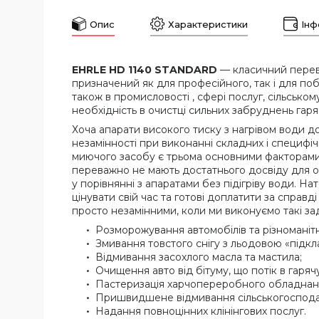
Опис
Характеристики
Інф
EHRLE HD 1140 STANDARD
— класичний переві
призначений як для професійного, так і для п
також в промисловості , сфері послуг, сільськом
необхідність в очистці сильних забруднень гаря
Хоча апарати високого тиску з нагрівом води доро
незамінності при виконанні складних і специфі
миючого засобу є трьома основними факторами, 
переважно не мають достатнього досвіду для оц
у порівнянні з апаратами без підігріву води. Н
цінувати свій час та готові доплатити за справ
просто незамінними, коли ми виконуємо такі зад
Розморожування автомобілів та різноманіт
Змивання товстого снігу з льодовою «підк
Відмивання засохлого масла та мастила;
Очищення авто від бітуму, що потік в гаряч
Пастеризація харчопереробного обладнан
Пришвидшене відмивання сільськогосподар
Надання повноцінних клінінгових послуг.