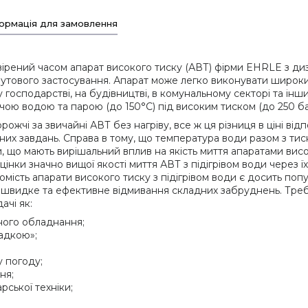
ормація для замовлення
рений часом апарат високого тиску (АВТ) фірми EHRLE з дизел
обутового застосування. Апарат може легко виконувати широк
у господарстві, на будівництві, в комунальному секторі та інш
чою водою та парою (до 150°С) під високим тиском (до 250 ба
жчі за звичайні АВТ без нагріву, все ж ця різниця в ціні відпо
чних завдань. Справа в тому, що температура води разом з тис
що мають вирішальний вплив на якість миття апаратами висок
інки значно вищої якості миття АВТ з підігрівом води через ї
атомість апарати високого тиску з підігрівом води є досить 
ді швидке та ефективне відмивання складних забруднень. Треба
ачі як:
ного обладнання;
ладкою»;
у погоду;
ня;
ської техніки;