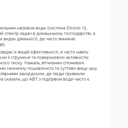
ьним нагрівом води (система Etronic II),
ий спектр задач в домашньому господарстві, а
их видах діяльності, де часто виникає
р).
відає їх вищій ефективності, а часто навіть
ком її струменя та поверхневою активністю
ого тиску. Нажаль, вітчизняні споживачі
хню незначну поширеність та суттєво вищу ціну
популярними закордоном, де люди привикли
 сказати, що АВТ з підігрівом води часто є