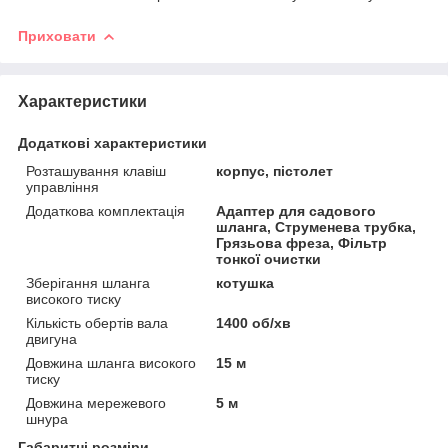
Приховати
Характеристики
Додаткові характеристики
Розташування клавіш
корпус, пістолет
управління
Додаткова комплектація
Адаптер для садового
шланга, Струменева трубка,
Грязьова фреза, Фільтр
тонкої очистки
Зберігання шланга
котушка
високого тиску
Кількість обертів вала
1400 об/хв
двигуна
Довжина шланга високого
15 м
тиску
Довжина мережевого
5 м
шнура
Габаритні розміри