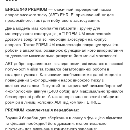
EHRLE 940 PREMIUM
— класичний перевірений часом
апарат високого тиску (АВТ) EHRLE, призначений як для
професійного, так і для побутового застосування.
Дана модель має компактні габарити і зручну для
маневрування конструкцію, а її PREMIUM комплектація
дозволяє зберігати всі необхідні аксесуари на корпусі
апарата. Також PREMIUM комплектація покращує зручність
роботи з апаратом, розширює функціонал його використання
та дозволяє максимально розкрити його миючі можливості.
АВТ добре справляється з завданнями, які вимагають високої
потужності мийки та тривалої багатогодинної роботи в
складних умовах. Ключовими особливостями даної моделі є:
повноцінний 3-охпоршневий насос високого тиску з
колінчатим валом. Потужний та витривалий низькооборотний
4-охполюсний двигун (1400 об/хв) для максимально тривалої
безперервної роботи. А також порівняно невеликі габаритні
розміри в лінійці колісних АВТ від компанії EHRLE.
PREMIUM комплектація передбачає:
Зручний барабан для зберігання шлангу з функцією відмотки
та фіксації необхідної його довжини, яка оптимально
підходить для виконання конкретного завдання;