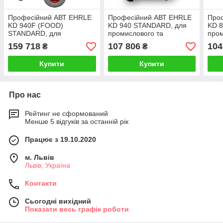
Професійний АВТ EHRLE
Професійний АВТ EHRLE
Про
KD 940F (FOOD)
KD 940 STANDARD, для
KD 
STANDARD, для
промислового та
пром
промислового
побутового використання
побу
159 718
107 806
104
₴
₴
використання
Купити
Купити
Про нас
Рейтинг не сформований
Менше 5 відгуків за останній рік
Працює з 19.10.2020
м. Львів
Львів, Україна
Контакти
Сьогодні вихідний
Показати весь графік роботи