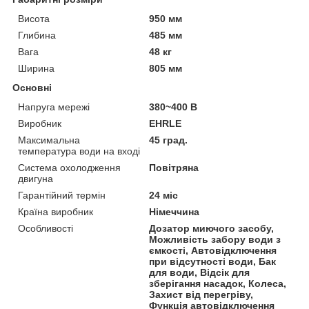
Висота
950 мм
Глибина
485 мм
Вага
48 кг
Ширина
805 мм
Основні
Напруга мережі
380~400 В
Виробник
EHRLE
Максимальна
45 град.
температура води на вході
Система охолодження
Повітряна
двигуна
Гарантійний термін
24 міс
Країна виробник
Німеччина
Особливості
Дозатор миючого засобу,
Можливість забору води з
ємкості, Автовідключення
при відсутності води, Бак
для води, Відсік для
зберігання насадок, Колеса,
Захист від перегріву,
Функція автовідключення