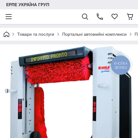
ЕРЛЕ УКРАЇНА ГРУП
Товари та послуги
Портальні автомийні комплекси
П
КНОПКА
ЗВ'ЯЗКУ